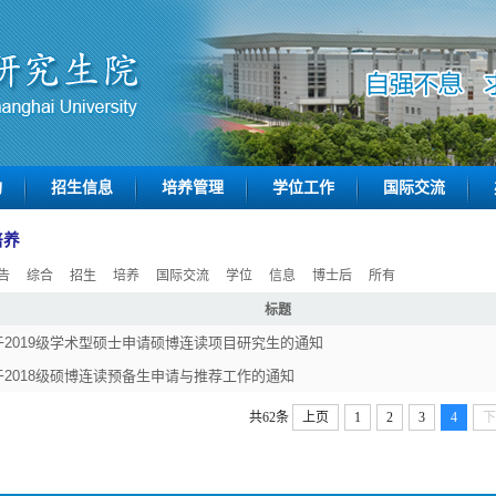
构
招生信息
培养管理
学位工作
国际交流
培养
告
综合
招生
培养
国际交流
学位
信息
博士后
所有
标题
于2019级学术型硕士申请硕博连读项目研究生的通知
于2018级硕博连读预备生申请与推荐工作的通知
共62条
上页
1
2
3
4
下