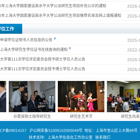
26年上海大学国家建设高水平大学公派研究生项目补充公示的通知
2026-
26年上海大学国家建设高水平大学公派研究生项目推荐名单及网上填报通知
2026-
学位工作
申请学位证明书人员信息的公告
2025-
上海大学研究生学位证书在线查询的通知
2022-
大学第111次学位评定委员会授予硕士学位人员公告
2026-
大学第111次学位评定委员会授予博士学位人员公告
2026-
孙晋良院士指导研究生
研究生艺术节
研究生风采
ICP备09014157
沪公网安备31009102000049号
地址：上海市宝山区上大路99号 
技术支持：
上海大学信息化工作办公室
联系我们