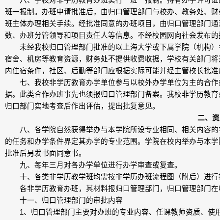
六、学校对非学历教育办班实行一班一报制。持有办学许可证的
班一报制。办班申请批准后，由归口管理部门与校办、教务处、财
班主体办理相关手续。经批准同意的办班项目，由归口管理部门通
数、办班分管领导和项目责任人等信息。不经校园网向社会发布的
未经我校归口管理部门批准的以上海大学或下属学院（机构）名
宿舍、机房等教育资源，财务处不提供收费收据，学校有关部门将
内住宿条件，社区、后勤等部门应根据实际可能并经主管校长批准
七、我校非学历教育办学单位参与以校外办学单位为主的合作办
据。此类合作办班事先也须报归口管理部门备案。我校非学历教育
归口部门实地考查后作出评估，提出批复意见。
二、资
八、各学院自然获得举办与本学院所设专业相同、相关内容的非
的任务和办学条件界定其办学的专业范围。学院在校内举办与本学
批准后另发书面同意书。
九、每年三月对各办学单位进行办学审查或复查。
十、各类非学历教学班均需按非学历办班流程图（附后）进行
各非学历教育办班，其材料报归口管理部门，归口管理部门在收到
十一、归口管理部门的审批内容
1、归口管理部门主要对办班的专业内容、任课教师资质、使用