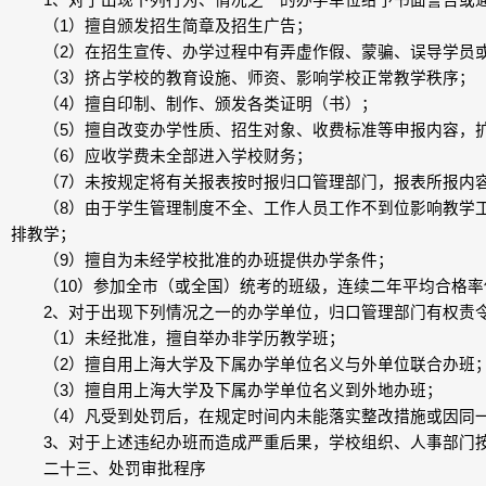
1、对于出现下列行为、情况之一的办学单位给予书面警告或通
（1）擅自颁发招生简章及招生广告；
（2）在招生宣传、办学过程中有弄虚作假、蒙骗、误导学员或
（3）挤占学校的教育设施、师资、影响学校正常教学秩序；
（4）擅自印制、制作、颁发各类证明（书）；
（5）擅自改变办学性质、招生对象、收费标准等申报内容，扩
（6）应收学费未全部进入学校财务；
（7）未按规定将有关报表按时报归口管理部门，报表所报内
（8）由于学生管理制度不全、工作人员工作不到位影响教学工
排教学；
（9）擅自为未经学校批准的办班提供办学条件；
（10）参加全市（或全国）统考的班级，连续二年平均合格率
2、对于出现下列情况之一的办学单位，归口管理部门有权责令
（1）未经批准，擅自举办非学历教学班；
（2）擅自用上海大学及下属办学单位名义与外单位联合办班
（3）擅自用上海大学及下属办学单位名义到外地办班；
（4）凡受到处罚后，在规定时间内未能落实整改措施或因同一
3、对于上述违纪办班而造成严重后果，学校组织、人事部门按
二十三、处罚审批程序