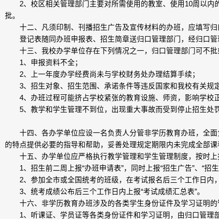
2、校区相关管理部门主要对所需使用的教室、使用10周以内
批。
十二、凡须印制、刊播招生广告及宣传材料的办班，应填写归
登记表随同办班申报表、招生简章送归口管理部门，经归口管理
十三、我校办学单位存在下列情况之一，归口管理部门可不批
1、申报资料不全；
2、上一年度办学经费尚未与学校财务处办理结算手续；
3、招生对象、招生范围、承诺条件等违反国家和我校有关规定
4、办班过程可能挤占学校紧张的教育设施、师资，影响学校
5、教学和学生管理不到位，出现重大事故而受到停止招生处罚
十四、各办学单位应设一名负责人分管非学历教育办班，全面负
的特点提供必要的指导和帮助，妥善处理规定期限内未完成全部课
十五、办学单位应严格执行教学管理和学生管理制度，按时上
1、招生前二周上报“办班申请表”，同时上报“招生广告”、“招
2、参加全市或全国统考的班级，在考试报名后三个工作日内，上
3、统考成绩公布后三个工作日内上报“考试成绩汇总表”。
十六、非学历教育办班涉及的各类学生身份证件及学习证明的
1、听课证、学员证等各类身份证件和学习证明，由归口管理部