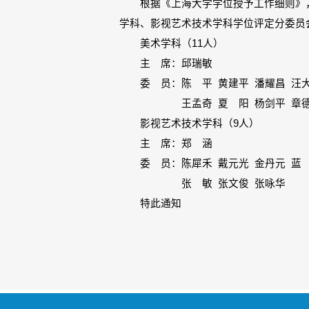
根据《上海大学学位授予工作细则》，
学科、影视艺术技术学科学位评定分委员
美术学科（11人）
主 席：邱瑞敏
委 员：陈 平 黄建平 潘耀昌 汪大
王孟奇 夏 阳 杨剑平 章德明
影视艺术技术学科（9人）
主 席：郑 涵
委 员：陈犀禾 戴元光 金丹元 蓝 
张 敏 张文俊 张咏华
特此通知