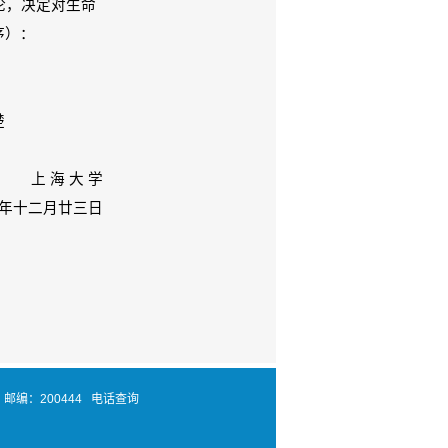
论，决定对生命
序）：
楚
上 海 大 学
三年十二月廿三日
邮编：200444
电话查询