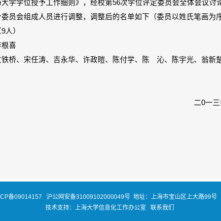
学学位授予工作细则》，经校第56次学位评定委员会全体会议讨
分委员会组成人员进行调整，调整后的名单如下（委员以姓氏笔画为
9人）
根喜
桥、宋任涛、吉永华、许政暟、陈付学、陈 沁、陈宇光、翁新
二0一
ICP备09014157
沪公网安备31009102000049号
地址：上海市宝山区上大路99号 
技术支持：
上海大学信息化工作办公室
联系我们