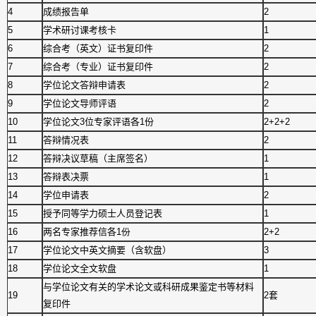
4
成绩报告单
2
5
学术研讨课考核卡
1
6
综合考（英文）证书复印件
2
7
综合考（专业）证书复印件
2
8
学位论文答辩申请表
2
9
学位论文导师评语
2
10
学位论文3位专家评语各1份
2+2+2
11
答辩情况表
2
12
答辩决议草稿（主席签名）
1
13
答辩表决票
1
14
学位申请表
2
15
授予同等学力硕士人员登记表
1
16
两名专家推荐信各
1份
2+2
17
学位论文中英文摘要（含软盘）
3
18
学位论文全文软盘
1
与学位论文有关的学术论文或科研成果鉴定书等材料
19
2套
复印件