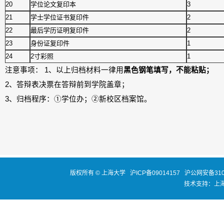
20
学位论文复印本
3
21
学士学位证书复印件
2
22
最后学历证明复印件
2
23
身份证复印件
1
24
2寸彩照
1
注意事项： 1、以上归档材料一律用
黑色钢笔填写，不能粘贴；
2、答辩表决票在答辩前到学院盖章；
3、归档程序：①学位办；②新校区档案馆。
版权所有 ©
上海大学
沪ICP备09014157
沪公网安备3100
技术支持：
上