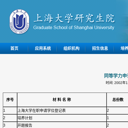
首页
应用系统
组织机构
招生信息
培
同等学力申
时间: 2002年
序号
材 料 名 称
总份数
1
上海大学在职申请学位登记表
2
2
培养计划
1
3
开题报告
2