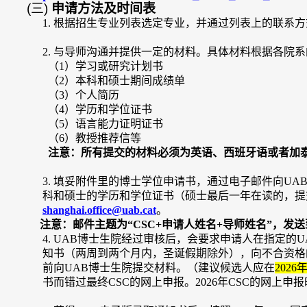
(三)
申请方法及时间表
1.
根据招生专业列表选定专业，并通过列表上的联系方
2.
与导师沟通并提供一定的材料。具体材料根据各院系
（
1）学习或研究计划书
（
2）本科和硕士期间成绩单
（
3）个人简历
（
4）学历和学位证书
（
5）语言能力证明证书
（
6）教授推荐信等
注意：所有提交的材料必须为英语、西班牙语或者加
3.
填妥附件里的博士学位申请书，通过电子邮件向
UA
科和硕士的学历和学位证书（硕士最后一年在读的，提
shanghai.office@uab.cat
。
注意：邮件主题为
“CSC+申请人姓名+导师姓名”，发送
4.
UAB博士生院经过审核后，会要求申请人在指定的U
知书（两周到两个月内，圣诞假期除外），向不合资格
前向
UAB博士生院提交材料。（建议候选人应在
2
026
书而错过最终
CSC的网上申报。2
026
年
CSC的网上申