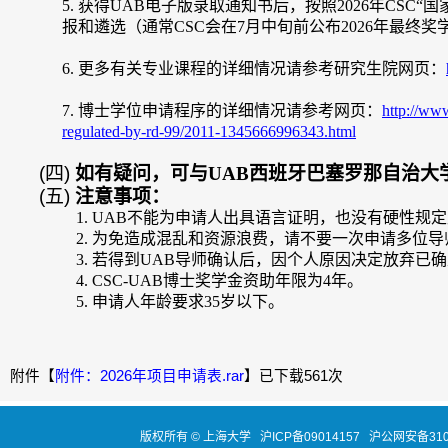
5.
获得
UAB电子版录取通知书后，按照20
26
年
CSC“
报和遴选（通常CSC会在7月中旬前公布20
26
年最终奖
6.
更多有关专业课程的详细
情况请参考研究生院网页
：
7.
博士学位申请程序的详细情况请参考网页：
http://ww
regulated-by-rd-99/2011-1345666996343.html
(四)
如有疑问，可与
UAB西班牙巴塞罗那自治大学
(五)
注意事项：
1.
UAB
不能为申请人出具语言证明，也没有硬性规定
2.
为免造成混乱和资源浪费，请不要一次申请多位导
3.
若得到
UAB导师确认后，因个人原因决定放弃已确
4.
CSC-UAB博士奖学金资助年限为4年。
5.
申请人年龄要求
3
5
岁以下。
附件【
附件：2026年项目申请表.rar
】已下载
561
次
版权所有 ©
上海大学
沪ICP备09014157
沪公网安备3100