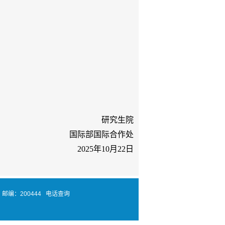
研究生院
国际部国际合作处
2025
年
1
0
月
2
2
日
邮编：200444
电话查询