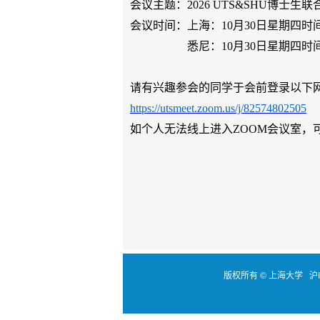
会议主题：
2026 UTS&SHU
博士生联
会议时间：上海：
10月30日星期
四
时
悉尼：
10月30日星期
四
时
请有兴趣参会的同学于会前登录以下
https://utsmeet.zoom.us/j/82574802505
如个人无法线上进入
Z
OOM
会议室，
版权所有 ©
上海大学
沪