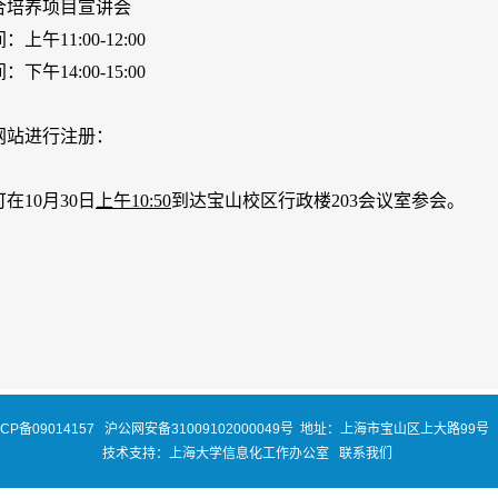
合培养
项目宣讲会
间：上午
11:00-12:00
间：下午
14:00-15:00
网站进行注册：
可在
1
0
月
3
0
日
上午
1
0
:5
0
到达宝山校区行政楼
2
03
会议室参会。
ICP备09014157
沪公网安备31009102000049号
地址：上海市宝山区上大路99号 
技术支持：
上海大学信息化工作办公室
联系我们