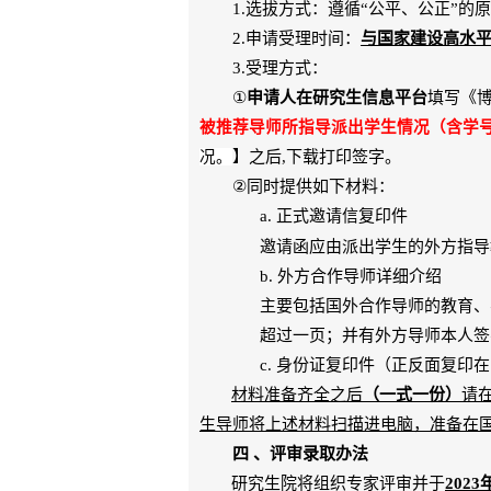
1.
选拔方式：遵循
“
公平、公正
”
的原
2.
申请受理时间：
与国家建设高水
3.
受理方式：
①
申请人在研究生信息平台
填写《
被推荐导师所指导派出学生情况（含学
况。
】之后
,
下载打印签字。
②
同时提供如下材料：
a.
正式邀请信复印件
邀请函应由派出学生的外方指导
b.
外方合作导师详细介绍
主要包括国外合作导师的教育、
超过一页；并有外方导师本人签
c.
身份证复印件（正反面复印在
材料准备齐全之后
（一式一份）
请
生导师将上述材料扫描进电脑，准备在
四 、评审录取办法
研究生院将组织专家评审并于
2023