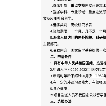
1.
选派对象：
重点支持
国家建设高
2.
选派学科、专业领域：重点选派
文及应用社会科学。
3.
选派类别：高级研究学者
4.
资助期限：一个月。凡不足一个
5.
派出人员访问的国外院校、科研
主管部门。
6.
资助内容：国家留学基金提供一
二、申请条件
1.
具有中华人民共和国国籍
，
热爱
2.
申请人应为
2020-2022
年我校通过
3.
申请时年龄不超过
60
周岁
（
1962
4.
有一定的外语沟通能力，
有较强
5.
身心健康；
本项目选派人员不受国家公派留学回
三、选拔办法