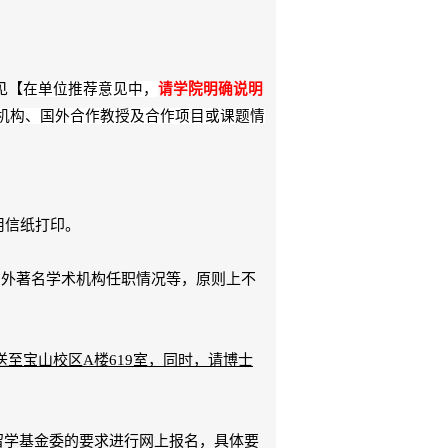
见【
在单位推荐意见中，
请学院明确说明
机构、国外合作教授及合作项目或课题情
用信纸打印。
国外著名学术机构任职情况等，原则上不
送至宝山校区
A
楼
619
室，同时，请博士
留学基金委的要求进行网上报名，具体要