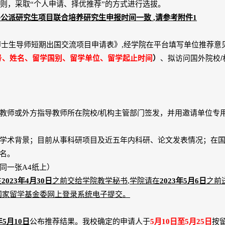
则，采取
“
个人申请、择优推荐
”
的方式进行选拔。
平公派研究生项目联合培养研究生申报时间一致
,
请参考附件
1
博士生导师短期出国交流项目申请表》
,
经学院在平台填写单位推荐意
号、姓名、留学国别、留学单位、留学起止时间
）
、
拟访问国外院校
/
/
教师或外方指导教师所在院校
机构主管部门签发，并用邀请单位专
学术背景；目前从事科研项目及近五年内科研、论文发表情况；在
名。
同一张
A4
纸上）
在
2023
年
4
月
30
日
之前交给学院教学秘书
,
学院请在
2023
年
5
月
6
日
之前
国家留学基金委网上登录系统电子提交。
年
5
月
10
日
公布推荐结果。我校确定的申请人于
5
月
10
日至
5
月
25
日
按