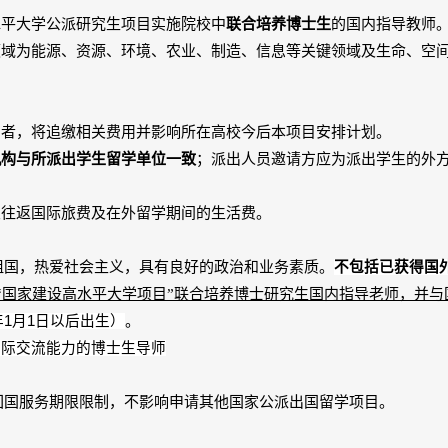
水平大学公派研究生项目实施院校中
联合培养博士生
的国内指导教师
领域为能源、资源、环境、农业、制造、信息等关键领域及生命、空
月者，将追缴相关费用并影响所在高校今后本项目安排计划。
机构与所派出学生留学单位一致
；派出人员邀请方应为派出学生的外
次往返国际旅费及在外留学期间的生活费。
祖国，热爱社会主义，具有良好的政治和业务素质。
不包括已获得国
“国家建设高水平大学项目”联合培养博士研究生国内指导老师，并
年
1
月
1
日以后出生）
。
国际交流能力的博士生导师
国服务期限限制，不影响申请其他国家公派出国留学项目。