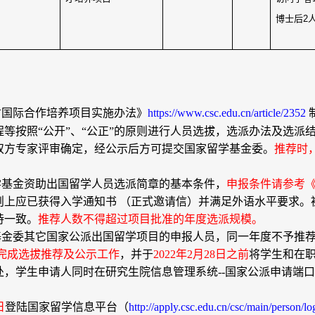
博士后
2
才国际合作培养项目实施办法》
https://www.csc.edu.cn/article/2352
程等按照
“
公开
”
、
“
公正
”
的原则进行人员选拔，选派办法及选派
双方专家评审确定，经公示后方可提交国家留学基金委。
推荐时
学基金资助出国留学人员选派简章的基本条件，
申报条件请参考
则上应已获得入学通知书 （正式邀请信）并满足外语水平要求。
持一致。
推荐人数不得超过项目批准的年度选派规模。
基金委其它国家公派出国留学项目的申报人员，同一年度不予推
完成选拔推荐及公示工作
，并于
2022
年
2
月
28
日之前
将学生和在
处，学生申请人同时在研究生院信息管理系统
--
国家公派申请端口
日
登陆国家留学信息平台
（
http://apply.csc.edu.cn/csc/main/person/lo