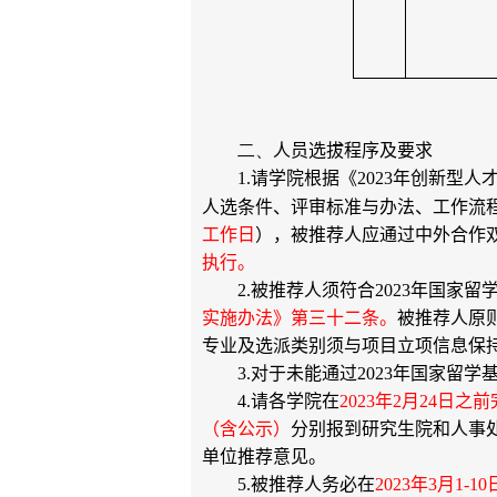
二、
人员选拔程序及要求
1.
请学院根据《
2023
年创新型人
人选条件、评审标准与办法、工作流
工作日
），被推荐人应通过中外合作
执行。
2.
被推荐人须符合
2023
年国家留
实施办法》第三十二条。
被推荐人原
专业及选派类别须与项目立项信息保
3.
对于未能通过
2023
年国家留学
4.
请各学院在
2023
年
2
月
24
日之前
（含公示）
分别报到研究生院和人事
单位推荐意见。
5.
被推荐人务必在
2023
年
3
月
1-10